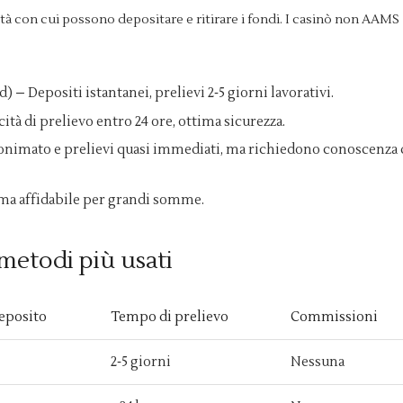
dità con cui possono depositare e ritirare i fondi. I casinò non AAMS
) – Depositi istantanei, prelievi 2‑5 giorni lavorativi.
cità di prelievo entro 24 ore, ottima sicurezza.
onimato e prelievi quasi immediati, ma richiedono conoscenza 
ma affidabile per grandi somme.
metodi più usati
eposito
Tempo di prelievo
Commissioni
2‑5 giorni
Nessuna