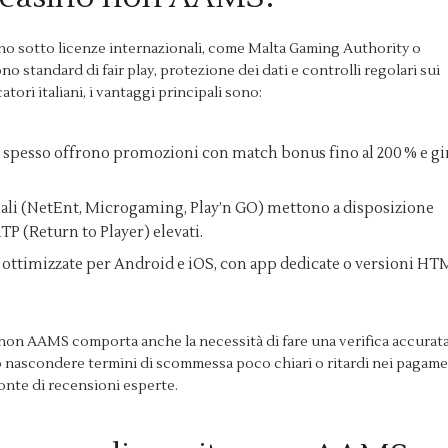
ano sotto licenze internazionali, come Malta Gaming Authority o
standard di fair play, protezione dei dati e controlli regolari sui
tori italiani, i vantaggi principali sono:
 spesso offrono promozioni con match bonus fino al 200 % e gi
ionali (NetEnt, Microgaming, Play’n GO) mettono a disposizione
TP (Return to Player) elevati.
 ottimizzate per Android e iOS, con app dedicate o versioni H
e non AAMS comporta anche la necessità di fare una verifica accurata
ono nascondere termini di scommessa poco chiari o ritardi nei pagame
onte di recensioni esperte.