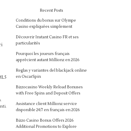
Recent Posts
Conditions du bonus sur Olympe
Casino expliquées simplement
Découvrir Instant Casino FR et ses
particularités
ri
Pourquoi les joueurs français
apprécient autant Millionz en 2026
Reglas y variantes del blackjack online
en OscarSpin
TML5
Bizzocasino Weekly Reload Bonuses
with Free Spins and Deposit Offers
.
Assistance client Millionz service
nti.
disponible 24/7 en français en 2026
Bizzo Casino Bonus Offers 2026
Additional Promotions to Explore