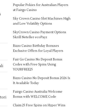
Popular Pokies for Australian Players
at Fairgo Casino
i
Sky Crown Casino Slot Machines High
and Low Volatility Options
SkyCrown Casino Payment Options
Skrill Neteller ecoPayz
Bizzo Casino Birthday Bonuses
Exclusive Offers for Loyal Players
Fair Go Casino No Deposit Bonus
Codes with Free Spins Using
ali
YOURFREE25
Bizzo Casino No Deposit Bonus 2026 Is
It Available Today
Fairgo Casino Australia Welcome
Bonus with WELCOME Code
tori
Claim 25 Free Spins on Hyper Wins