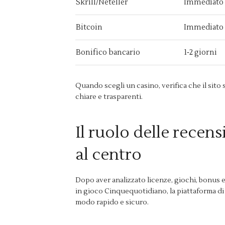
Skrill/Neteller
Immediato
Bitcoin
Immediato
Bonifico bancario
1‑2 giorni
Quando scegli un casino, verifica che il sito
chiare e trasparenti.
Il ruolo delle recen
al centro
Dopo aver analizzato licenze, giochi, bonus 
in gioco Cinquequotidiano, la piattaforma di
modo rapido e sicuro.