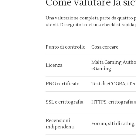
Come valutare la si
Una valutazione completa parte da quattro pi
utenti. Di seguito trovi una checklist rapida 
Punto di controllo
Cosa cercare
Malta Gaming Autho
Licenza
eGaming
RNG certificato
Test di eCOGRA, iTe
SSL e crittografia
HTTPS, crittografia a
Recensioni
Forum, siti di ratin
indipendenti