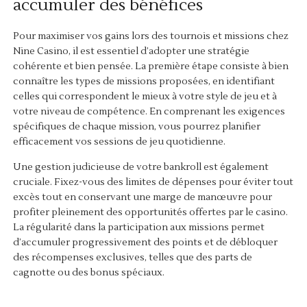
accumuler des bénéfices
Pour maximiser vos gains lors des tournois et missions chez
Nine Casino, il est essentiel d’adopter une stratégie
cohérente et bien pensée. La première étape consiste à bien
connaître les types de missions proposées, en identifiant
celles qui correspondent le mieux à votre style de jeu et à
votre niveau de compétence. En comprenant les exigences
spécifiques de chaque mission, vous pourrez planifier
efficacement vos sessions de jeu quotidienne.
Une gestion judicieuse de votre bankroll est également
cruciale. Fixez-vous des limites de dépenses pour éviter tout
excès tout en conservant une marge de manœuvre pour
profiter pleinement des opportunités offertes par le casino.
La régularité dans la participation aux missions permet
d’accumuler progressivement des points et de débloquer
des récompenses exclusives, telles que des parts de
cagnotte ou des bonus spéciaux.