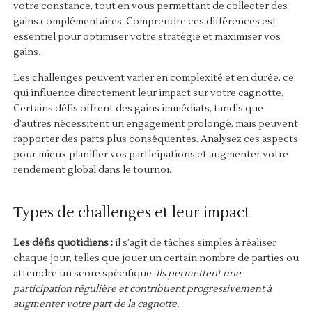
votre constance, tout en vous permettant de collecter des
gains complémentaires. Comprendre ces différences est
essentiel pour optimiser votre stratégie et maximiser vos
gains.
Les challenges peuvent varier en complexité et en durée, ce
qui influence directement leur impact sur votre cagnotte.
Certains défis offrent des gains immédiats, tandis que
d’autres nécessitent un engagement prolongé, mais peuvent
rapporter des parts plus conséquentes. Analysez ces aspects
pour mieux planifier vos participations et augmenter votre
rendement global dans le tournoi.
Types de challenges et leur impact
Les défis quotidiens :
il s’agit de tâches simples à réaliser
chaque jour, telles que jouer un certain nombre de parties ou
atteindre un score spécifique.
Ils permettent une
participation régulière et contribuent progressivement à
augmenter votre part de la cagnotte.