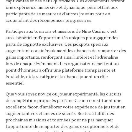
captivantes et des défis quotidiens. Ces événements offrent
une expérience immersive et dynamique, permettant aux
participants de se mesurer à d’autres joueurs tout en
accumulant des récompenses progressives.
Participer aux tournois et missions de Nine Casino, c’est
aussi bénéficier d’opportunités uniques pour gagner des
parts de cagnotte exclusives. Ces jackpots spéciaux
augmentent considérablement les chances de remporter des
gains importants, renforçant ainsi l’intérêt et l’adrénaline
lors de chaque événement. Les organisateurs mettent un
point d’honneur à offrir une plateforme transparente et
équitable, où la stratégie et la chance jouent un rôle
essentiel.
Que vous soyez novice ou joueur expérimenté, les circuits
de compétition proposés par Nine Casino constituent une
excellente façon d’améliorer votre expérience de jeu tout en
augmentant vos chances de succès. Restez à l’affût des
prochaines missions et tournées pour ne pas manquer
l’opportunité de remporter des gains exceptionnels et de