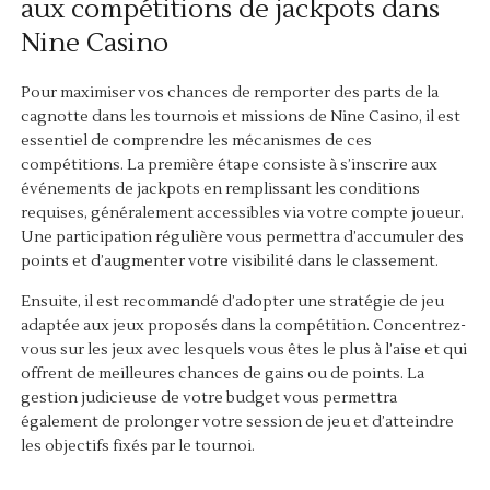
aux compétitions de jackpots dans
Nine Casino
Pour maximiser vos chances de remporter des parts de la
cagnotte dans les tournois et missions de Nine Casino, il est
essentiel de comprendre les mécanismes de ces
compétitions. La première étape consiste à s’inscrire aux
événements de jackpots en remplissant les conditions
requises, généralement accessibles via votre compte joueur.
Une participation régulière vous permettra d’accumuler des
points et d’augmenter votre visibilité dans le classement.
Ensuite, il est recommandé d’adopter une stratégie de jeu
adaptée aux jeux proposés dans la compétition. Concentrez-
vous sur les jeux avec lesquels vous êtes le plus à l’aise et qui
offrent de meilleures chances de gains ou de points. La
gestion judicieuse de votre budget vous permettra
également de prolonger votre session de jeu et d’atteindre
les objectifs fixés par le tournoi.