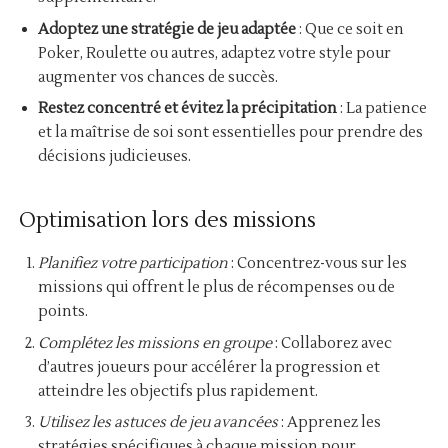
Adoptez une stratégie de jeu adaptée
: Que ce soit en
Poker, Roulette ou autres, adaptez votre style pour
augmenter vos chances de succès.
Restez concentré et évitez la précipitation
: La patience
et la maîtrise de soi sont essentielles pour prendre des
décisions judicieuses.
Optimisation lors des missions
Planifiez votre participation
: Concentrez-vous sur les
missions qui offrent le plus de récompenses ou de
points.
Complétez les missions en groupe
: Collaborez avec
d’autres joueurs pour accélérer la progression et
atteindre les objectifs plus rapidement.
Utilisez les astuces de jeu avancées
: Apprenez les
stratégies spécifiques à chaque mission pour